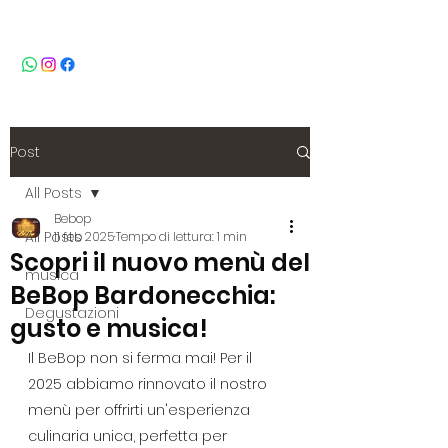
BeBop
Post
All Posts
Bebop
All Posts
11 feb 2025
Tempo di lettura: 1 min
Scopri il nuovo menù del
musica
BeBop Bardonecchia:
Degustazioni
gusto e musica!
Il BeBop non si ferma mai! Per il 
2025 abbiamo rinnovato il nostro 
menù per offrirti un'esperienza 
culinaria unica, perfetta per 