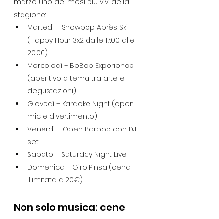
marzo uno dei mesi più vivi della 
stagione:
Martedì – Snowbop Après Ski 
(Happy Hour 3x2 dalle 17:00 alle 
20:00)
Mercoledì – BeBop Experience 
(aperitivo a tema tra arte e 
degustazioni)
Giovedì – Karaoke Night (open 
mic e divertimento)
Venerdì – Open Barbop con DJ 
set
Sabato – Saturday Night Live
Domenica – Giro Pinsa (cena 
illimitata a 20€)
Non solo musica: cene 