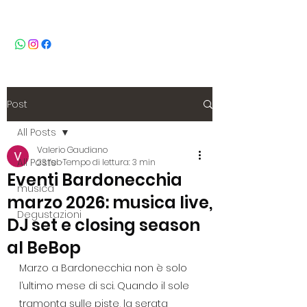
BeBop
Post
All Posts
Valerio Gaudiano
All Posts
23 feb
Tempo di lettura: 3 min
Eventi Bardonecchia
musica
marzo 2026: musica live,
Degustazioni
DJ set e closing season
al BeBop
Marzo a Bardonecchia non è solo 
l’ultimo mese di sci. Quando il sole 
tramonta sulle piste, la serata 