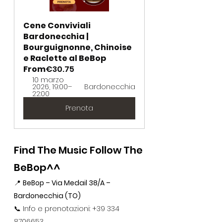
Cene Conviviali 
Bardonecchia | 
Bourguignonne, Chinoise 
e Raclette al BeBop 
From
€30.75
10 marzo 
2026, 19:00–
Bardonecchia
22:00
Prenota
Find The Music Follow The 
BeBop^^
📍 
BeBop – Via Medail 38/A – 
Bardonecchia (TO)
📞 Info e prenotazioni: +39 334 
8706653