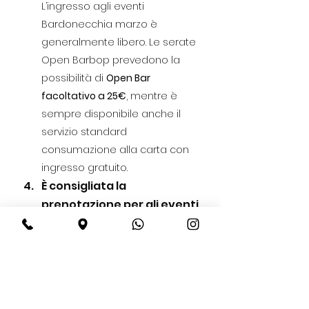
L’ingresso agli eventi 
Bardonecchia marzo è 
generalmente libero. Le serate 
Open Barbop prevedono la 
possibilità di 
Open Bar 
facoltativo a 25€
, mentre è 
sempre disponibile anche il 
servizio standard 
consumazione alla carta con 
ingresso gratuito.
È consigliata la 
prenotazione per gli eventi 
Bardonecchia marzo?
Sì, soprattutto nei weekend e 
durante il Closing Winter 
Season, è consigliata la 
prenotazione per garantirsi il 