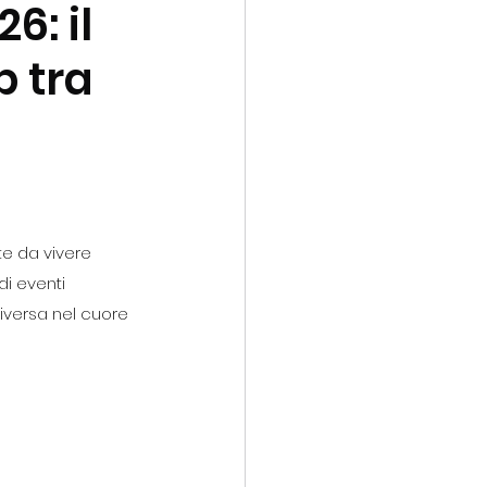
6: il
p tra
te da vivere 
i eventi 
diversa nel cuore 