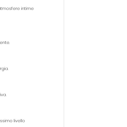
atmosfere intime 
ente.
rgia.
iva.
ssimo livello 