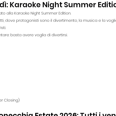
vedì: Karaoke Night Summer Editi
ato alla Karaoke Night Summer Edition.
ti, dove protagonisti sono il divertimento, la musica e la vogl
sti.
re: basta avere voglia di divertirsi.
r Closing)
onecchia Estate 2026: 
Tutti i ven