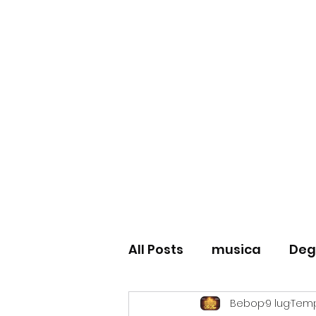
BeBop
Home
Menu
Cene tipiche
Prenota
Degusta
All Posts
musica
Deg
Bebop
9 lug
Tempo