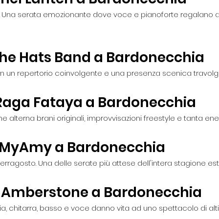
a. Una serata emozionante dove voce e pianoforte regalano 
The Hats Band a Bardonecchia
on un repertorio coinvolgente e una presenza scenica travolg
 Raga Fataya a Bardonecchia
alterna brani originali, improvvisazioni freestyle e tanta ene
– MyAmy a Bardonecchia
rragosto. Una delle serate più attese dell'intera stagione est
– Amberstone a Bardonecchia
eria, chitarra, basso e voce danno vita ad uno spettacolo di alti