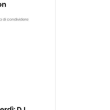
on
ia di condividere 
erdì: DJ 