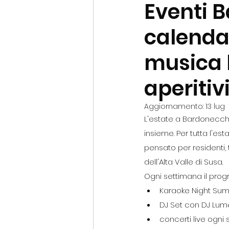
Eventi B
calenda
musica l
aperitiv
Aggiornamento:
13 lug
L'estate a Bardonecchi
insieme. Per tutta l'esta
pensato per residenti, 
dell'Alta Valle di Susa.
Ogni settimana il prog
Karaoke Night Sum
DJ Set con DJ Lum
concerti live ogni