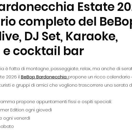
ardonecchia Estate 202
rio completo del BeBo
ive, DJ Set, Karaoke,
i e cocktail bar
a è fatta di montagne, passeggiate, relax... ma anche di sera
te 2026 il 
BeBop Bardonecchia
propone un ricco calendario d
turisti e gruppi di amici che vogliono trascorrere una serata 
ramma propone appuntamenti fissi e ospiti speciali:
mer Edition ogni giovedì
e ogni venerdì
 sabato