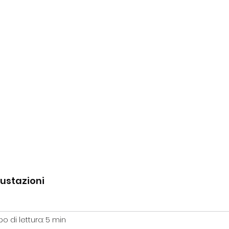
zioni
Cocktail
News
Contattaci
ustazioni
 di lettura: 5 min