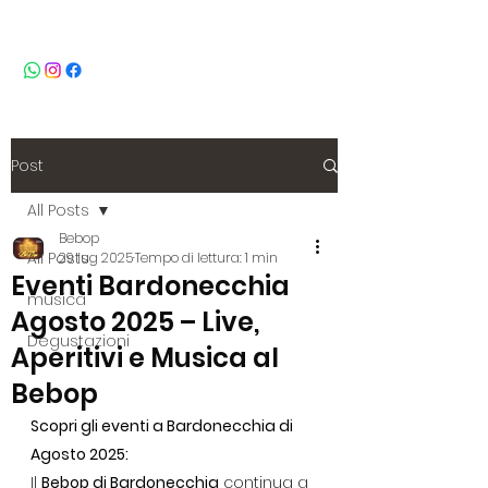
BeBop
Post
All Posts
Bebop
All Posts
29 lug 2025
Tempo di lettura: 1 min
Eventi Bardonecchia
musica
Agosto 2025 – Live,
Degustazioni
Aperitivi e Musica al
Bebop
Scopri gli eventi a Bardonecchia di 
Agosto 2025: 
Il 
Bebop di Bardonecchia
 continua a 