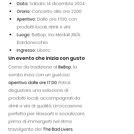
Data:
 Sabato 14 dicembre 2024
Orario:
 Concerto alle ore 22:00
Aperitivo:
 Dalle ore 17:00, con 
prodotti locali, drink e vini
Luogo:
 BeBop, Via Medail 38/A, 
Bardonecchia
Ingresso:
 Libero
Un evento che inizia con gusto
Come da tradizione al 
BeBop
, la 
serata inizia con un gustoso 
aperitivo dalle ore 17:00
. Potrai 
degustare una selezione di 
prodotti locali, accompagnati da 
drink e vini di qualità. Un’occasione 
perfetta per rilassarti e socializzare 
prima di immergerti nel ritmo 
travolgente dei 
The Bad Livers
.