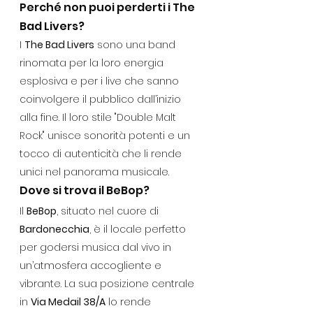
Perché non puoi perderti i The 
Bad Livers?
I 
The Bad Livers
 sono una band 
rinomata per la loro energia 
esplosiva e per i live che sanno 
coinvolgere il pubblico dall’inizio 
alla fine. Il loro stile "Double Malt 
Rock" unisce sonorità potenti e un 
tocco di autenticità che li rende 
unici nel panorama musicale.
Dove si trova il BeBop?
Il 
BeBop
, situato nel cuore di 
Bardonecchia
, è il locale perfetto 
per godersi musica dal vivo in 
un’atmosfera accogliente e 
vibrante. La sua posizione centrale 
in 
Via Medail 38/A
 lo rende 