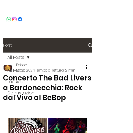
BeBop
Post
All Posts
Bebop
All Posts
12 dic 2024
Tempo di lettura: 2 min
Concerto The Bad Livers
musica
a Bardonecchia: Rock
Degustazioni
dal Vivo al BeBop