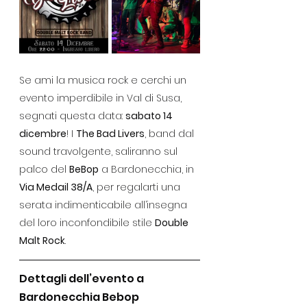
Se ami la musica rock e cerchi un 
evento imperdibile in Val di Susa, 
segnati questa data: 
sabato 14 
dicembre
! I 
The Bad Livers
, band dal 
sound travolgente, saliranno sul 
palco del 
BeBop
 a Bardonecchia, in 
Via Medail 38/A
, per regalarti una 
serata indimenticabile all’insegna 
del loro inconfondibile stile 
Double 
Malt Rock
.
Dettagli dell’evento a 
Bardonecchia Bebop