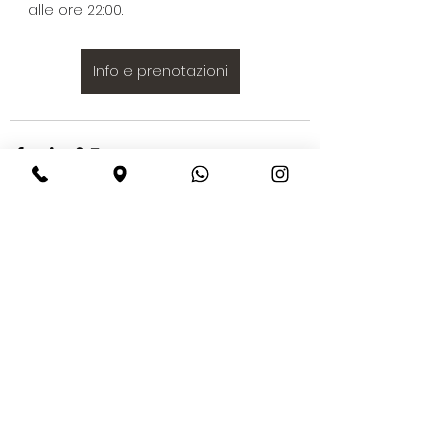
alle ore 22:00.
Info e prenotazioni
Mostra tutti
Post recenti