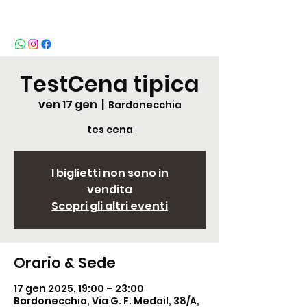
BeBop
TestCena tipica
ven 17 gen
  |  
Bardonecchia
tes cena
I biglietti non sono in
vendita
Scopri gli altri eventi
Orario & Sede
17 gen 2025, 19:00 – 23:00
Bardonecchia, Via G. F. Medail, 38/A,