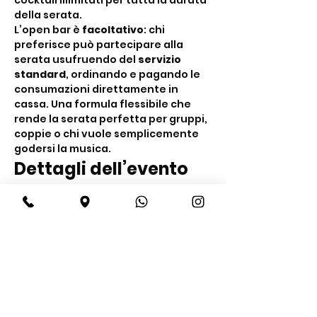
cocktail illimitati per tutta la durata 
della serata.
L’open bar è 
facoltativo
: chi 
preferisce può partecipare alla 
serata usufruendo del 
servizio 
standard
, ordinando e pagando le 
consumazioni direttamente in 
cassa. Una formula flessibile che 
rende la serata perfetta per gruppi, 
coppie o chi vuole semplicemente 
godersi la musica.
Dettagli dell’evento
Quando:
 Ogni venerdì
Orario:
 Dalle 22:00
Mostra di più
Condividi questo evento