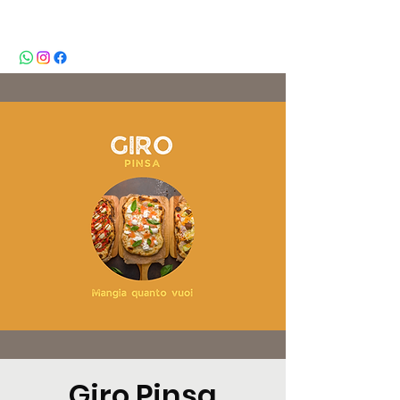
BeBop
Giro Pinsa