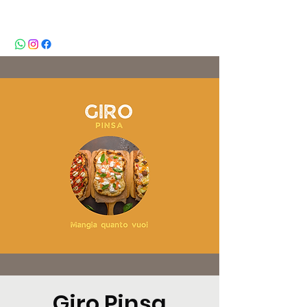
BeBop
Giro Pinsa