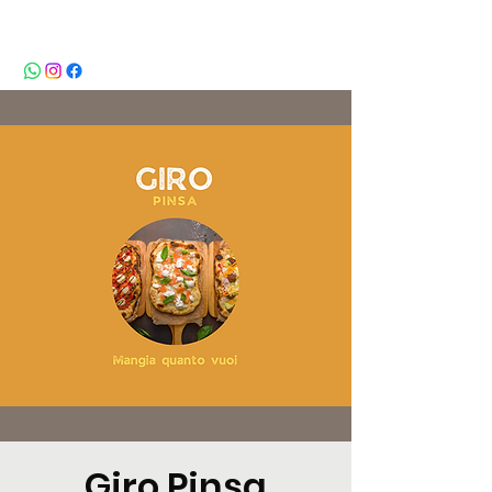
BeBop
Giro Pinsa