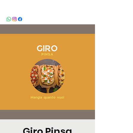
BeBop
Giro Pinsa