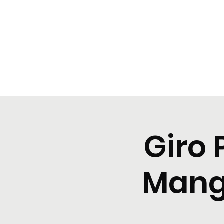
BeBop
Home
Menu
Cene tipiche
Prenota
Degusta
Giro 
Mangi