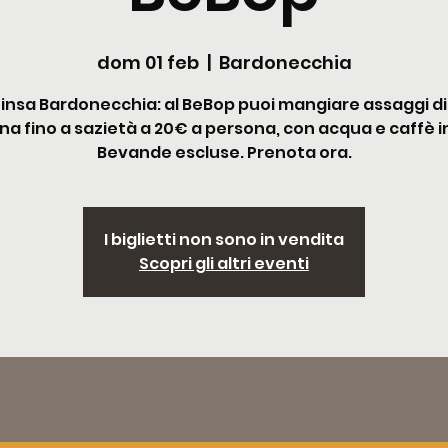
dom 01 feb
  |  
Bardonecchia
Pinsa Bardonecchia: al BeBop puoi mangiare assaggi di
a fino a sazietà a 20€ a persona, con acqua e caffè in
Bevande escluse. Prenota ora.
I biglietti non sono in vendita
Scopri gli altri eventi