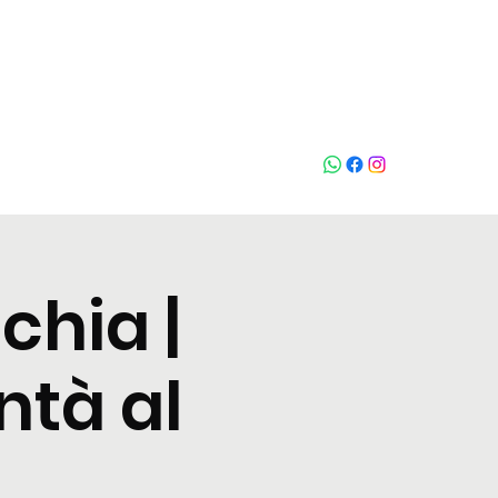
Chiama
chia |
ntà al