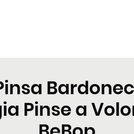
zioni
Cocktail
News
Contattaci
Pinsa Bardonec
a Pinse a Volo
BeBop