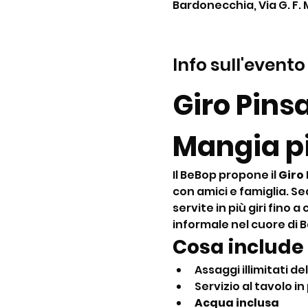
Bardonecchia, Via G. F. 
Info sull'evento
Giro Pins
Mangia pi
Il BeBop propone il 
Giro
con amici e famiglia. Se
servite in più giri fino
informale nel cuore di 
Cosa include 
Assaggi illimitati del
Servizio al tavolo in 
Acqua inclusa