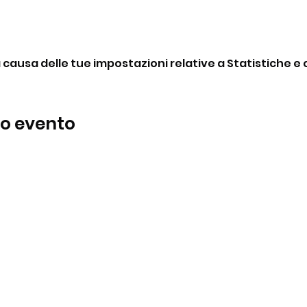
ausa delle tue impostazioni relative a Statistiche e c
to evento
BeBop
Tel:
+39 334 870 6653
Indirizzo: Via Medail 38/A Bardonecchia
Informativa Privacy
©2024 di BeBop