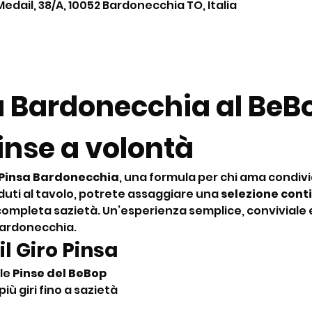
Medail, 38/A, 10052 Bardonecchia TO, Italia
a Bardonecchia al BeBo
nse a volontà
 Pinsa Bardonecchia
, una formula per chi ama condiv
duti al tavolo, potrete assaggiare una 
selezione conti
 a completa sazietà. Un’esperienza semplice, conviviale 
Bardonecchia.
il Giro Pinsa
le 
Pinse del BeBop
più giri fino a sazietà