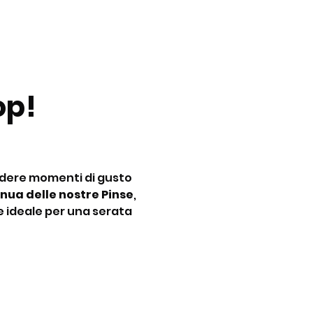
p! 
idere momenti di gusto 
nua delle nostre Pinse
, 
e ideale per una serata 