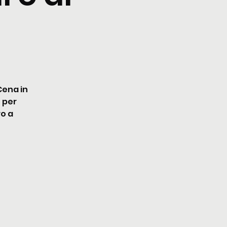
Cena in
e per
ro a