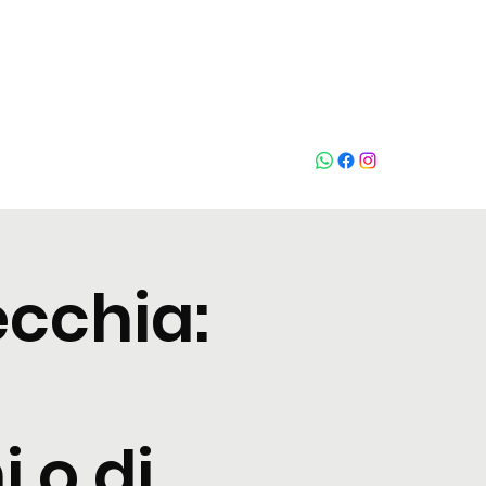
Chiama
ecchia:
 o di