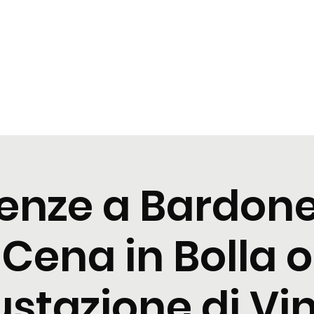
zioni
Cocktail
News
Contattaci
enze a Bardon
Cena in Bolla o
stazione di Vini