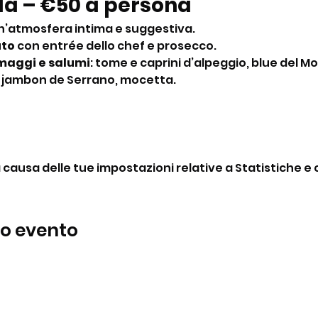
lla – €50 a persona
n’atmosfera intima e suggestiva.
uto
 con entrée dello chef e prosecco.
maggi e salumi
: tome e caprini d’alpeggio, blue del Mo
, jambon de Serrano, mocetta.
ausa delle tue impostazioni relative a Statistiche e c
to evento