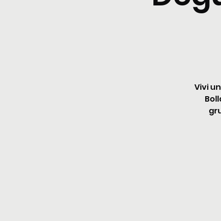
Vivi u
Boll
gru