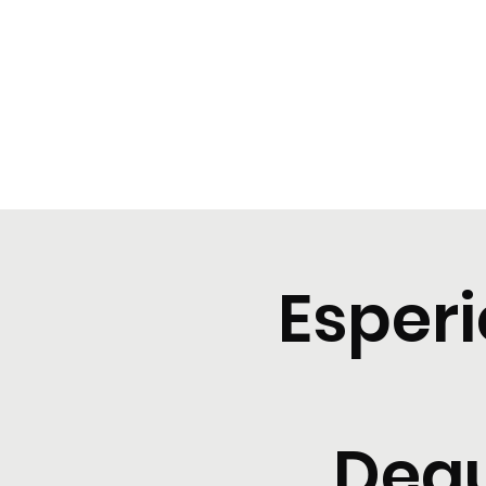
BeBop
Home
Menu
Cene tipiche
Prenota
Degusta
Esperi
Degu