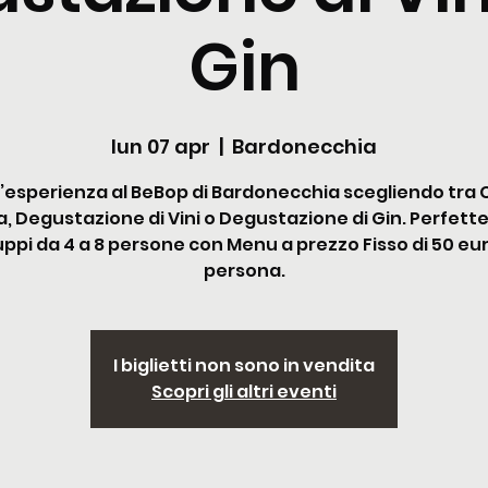
Gin
lun 07 apr
  |  
Bardonecchia
n’esperienza al BeBop di Bardonecchia scegliendo tra 
a, Degustazione di Vini o Degustazione di Gin. Perfett
ppi da 4 a 8 persone con Menu a prezzo Fisso di 50 eu
persona.
I biglietti non sono in vendita
Scopri gli altri eventi