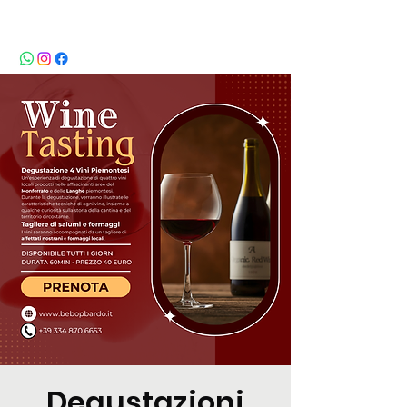
BeBop
Degustazioni