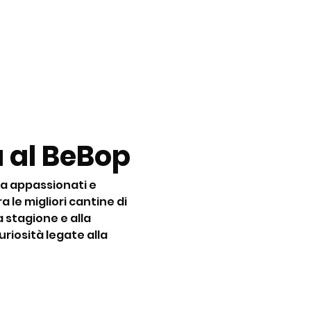
 al BeBop
a appassionati e 
 le migliori cantine di 
la stagione e alla 
riosità legate alla 