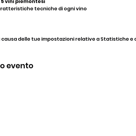
 5 vini piemontesi
ratteristiche tecniche di ogni vino
ausa delle tue impostazioni relative a Statistiche e c
to evento
BeBop
Tel:
+39 334 870 6653
Indirizzo: Via Medail 38/A Bardonecchia