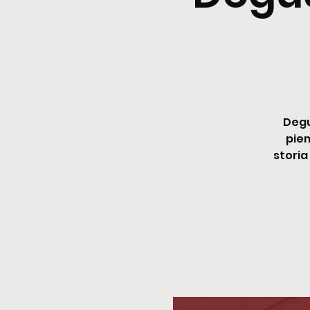
Degu
piem
storia