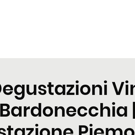
zioni
Cocktail
News
Contattaci
egustazioni Vi
Bardonecchia 
tazione Piemo