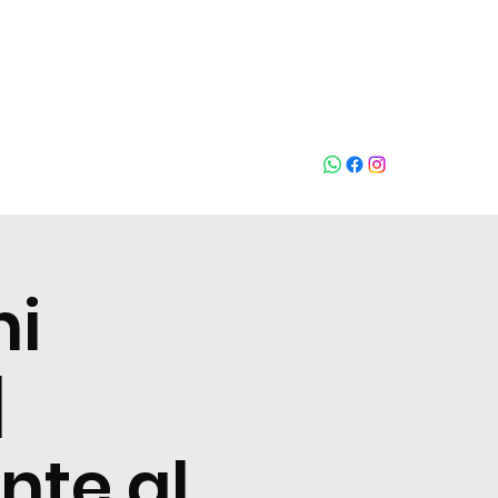
Chiama
ni
|
nte al