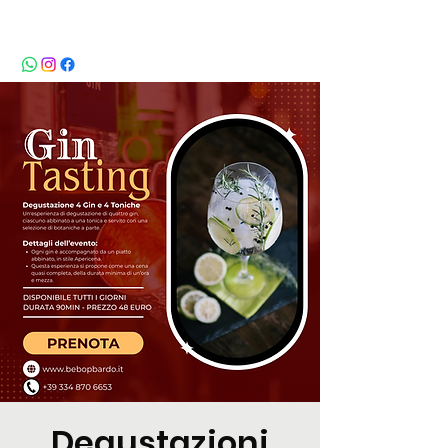
BeBop
Degustazioni