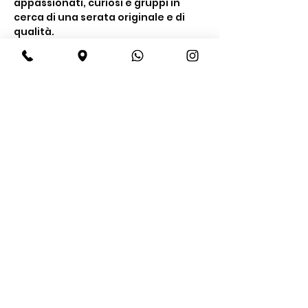
appassionati, curiosi e gruppi in 
cerca di una serata originale e di 
qualità.
Cosa include la 
degustazione
Un’esperienza completa tra gusto e 
conoscenza
Degustazione di 
4 gin premium
Mostra di più
Condividi questo evento