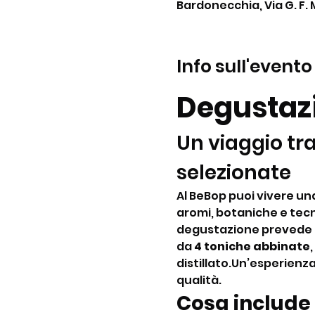
Bardonecchia, Via G. F. 
Info sull'evento
Degustazi
Un viaggio tra
selezionate
Al BeBop puoi vivere una 
aromi, botaniche e tecn
degustazione prevede l
da 
4 toniche abbinate
distillato.Un’esperienza
qualità.
Cosa include