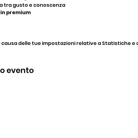
a tra gusto e conoscenza
gin premium
ausa delle tue impostazioni relative a Statistiche e c
to evento
BeBop
Tel:
+39 334 870 6653
Indirizzo: Via Medail 38/A Bardonecchia