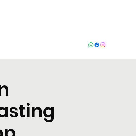
Chiama
n
asting
op