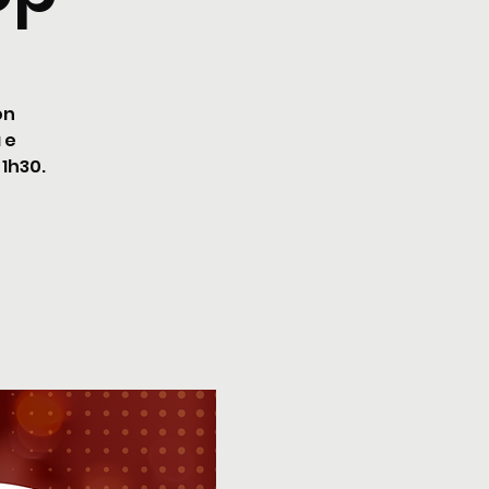
on
 e
 1h30.