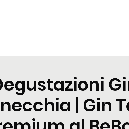
zioni
Cocktail
News
Contattaci
Degustazioni Gi
necchia | Gin T
remium al BeB