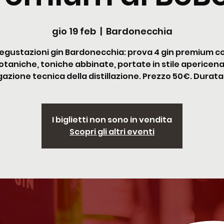
gio 19 feb
  |  
Bardonecchia
egustazioni gin Bardonecchia: prova 4 gin premium c
otaniche, toniche abbinate, portate in stile apericena
azione tecnica della distillazione. Prezzo 50€. Durata
I biglietti non sono in vendita
Scopri gli altri eventi