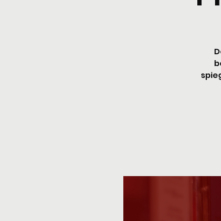
D
b
spieg