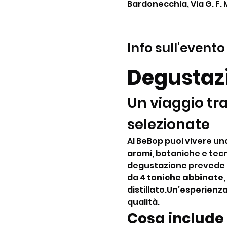
Bardonecchia, Via G. F. 
Info sull'evento
Degustazi
Un viaggio tra
selezionate
Al BeBop puoi vivere una 
aromi, botaniche e tecn
degustazione prevede l
da 
4 toniche abbinate
distillato.Un’esperienza
qualità.
Cosa include