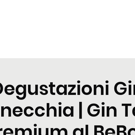
zioni
Cocktail
News
Contattaci
Degustazioni Gi
necchia | Gin T
remium al BeB