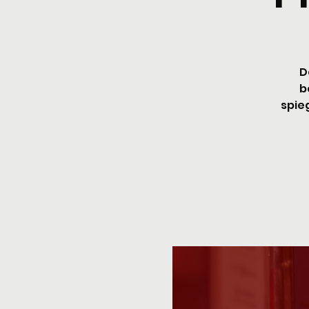
D
b
spieg