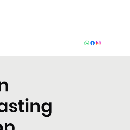
Chiama
n
asting
op