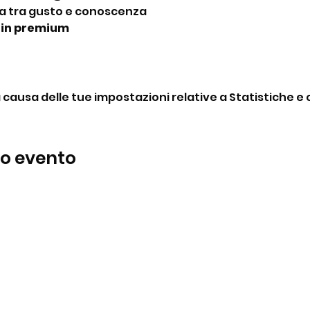
a tra gusto e conoscenza
gin premium
ausa delle tue impostazioni relative a Statistiche e c
to evento
BeBop
Tel:
+39 334 870 6653
Indirizzo: Via Medail 38/A Bardonecchia