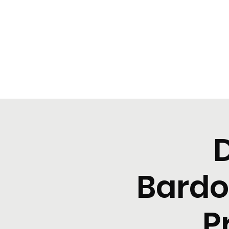
BeBop
Home
Menu
Cene tipiche
Prenota
Degusta
Bardo
P