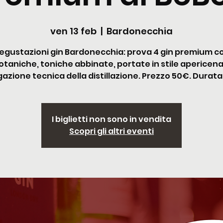
ven 13 feb
  |  
Bardonecchia
egustazioni gin Bardonecchia: prova 4 gin premium c
otaniche, toniche abbinate, portate in stile apericena
azione tecnica della distillazione. Prezzo 50€. Durata
I biglietti non sono in vendita
Scopri gli altri eventi