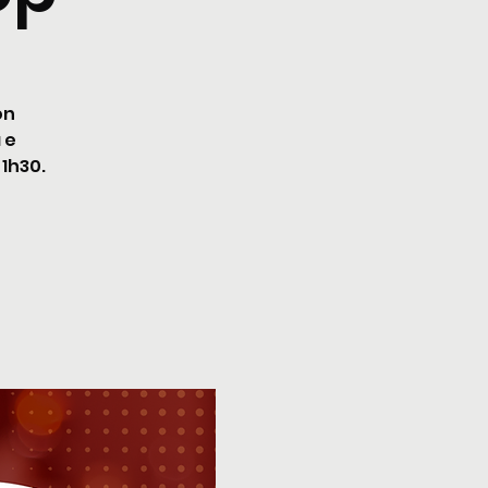
on
 e
 1h30.