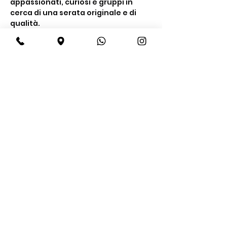
appassionati, curiosi e gruppi in 
cerca di una serata originale e di 
qualità.
Cosa include la 
degustazione
Un’esperienza completa tra gusto e 
conoscenza
Degustazione di 
4 gin premium
Mostra di più
Condividi questo evento