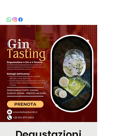
BeBop
Degustazioni