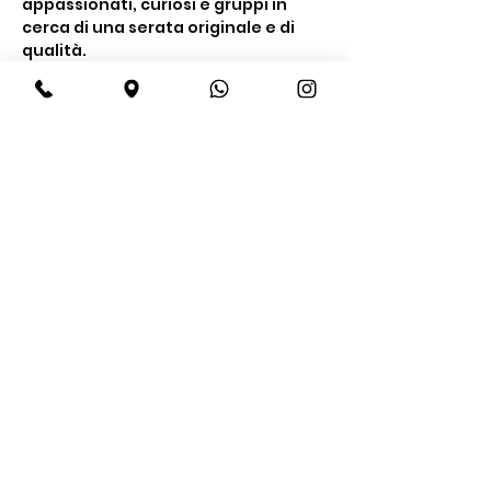
appassionati, curiosi e gruppi in 
cerca di una serata originale e di 
qualità.
Cosa include la 
degustazione
Un’esperienza completa tra gusto e 
conoscenza
Degustazione di 
4 gin premium
Mostra di più
Condividi questo evento