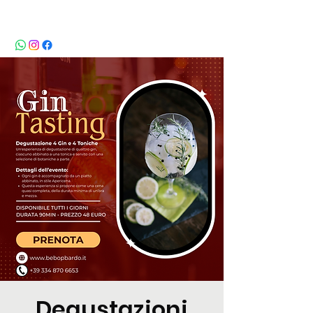
BeBop
Degustazioni