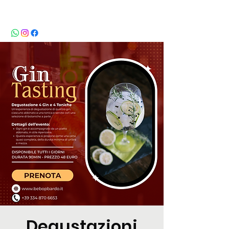
BeBop
Degustazioni