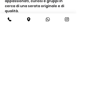
appassionati, curiosi e gruppi in 
cerca di una serata originale e di 
qualità.
Cosa include la 
degustazione
Un’esperienza completa tra gusto e 
conoscenza
Degustazione di 
4 gin premium
Mostra di più
Condividi questo evento