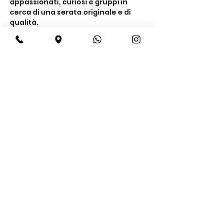
appassionati, curiosi e gruppi in 
cerca di una serata originale e di 
qualità.
Cosa include la 
degustazione
Un’esperienza completa tra gusto e 
conoscenza
Degustazione di 
4 gin premium
Mostra di più
Condividi questo evento