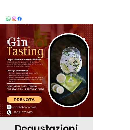
BeBop
Degustazioni