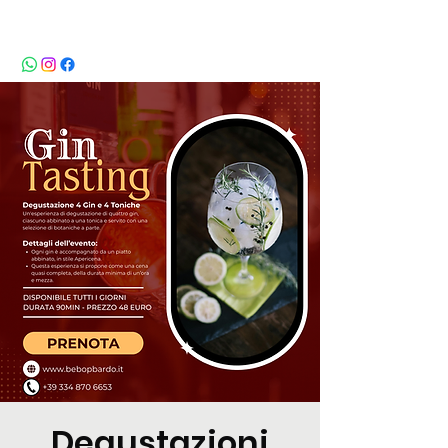
BeBop
Degustazioni