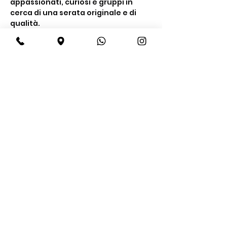
appassionati, curiosi e gruppi in 
cerca di una serata originale e di 
qualità.
Cosa include la 
degustazione
Un’esperienza completa tra gusto e 
conoscenza
Degustazione di 
4 gin premium
Mostra di più
Condividi questo evento