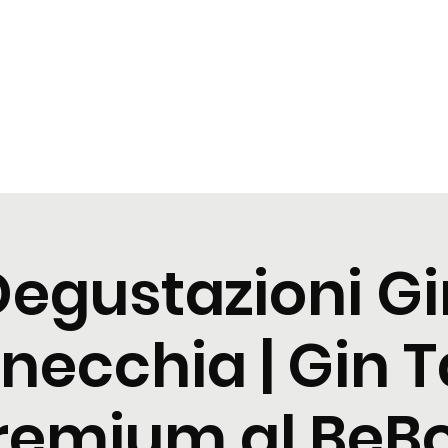
zioni
Cocktail
News
Contattaci
Degustazioni Gi
necchia | Gin T
remium al BeB