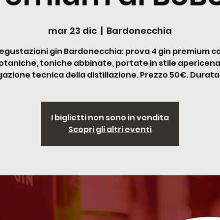
mar 23 dic
  |  
Bardonecchia
egustazioni gin Bardonecchia: prova 4 gin premium c
otaniche, toniche abbinate, portate in stile apericena
azione tecnica della distillazione. Prezzo 50€. Durata
I biglietti non sono in vendita
Scopri gli altri eventi