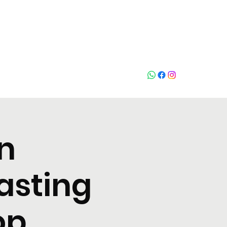
Chiama
n
asting
op