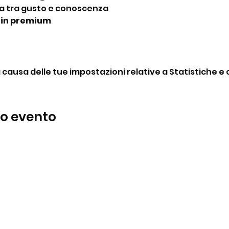
a tra gusto e conoscenza
gin premium
ausa delle tue impostazioni relative a Statistiche e c
to evento
BeBop
Tel:
+39 334 870 6653
Indirizzo: Via Medail 38/A Bardonecchia