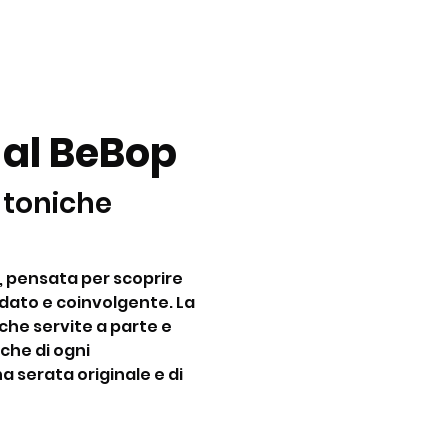
 al BeBop
 toniche 
, pensata per scoprire 
dato e coinvolgente. La 
he servite a parte e 
che di ogni 
a serata originale e di 