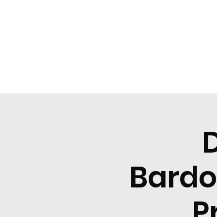
BeBop
Home
Menu
Cene tipiche
Prenota
Degusta
Bardo
P