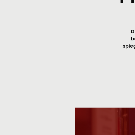
D
b
spieg