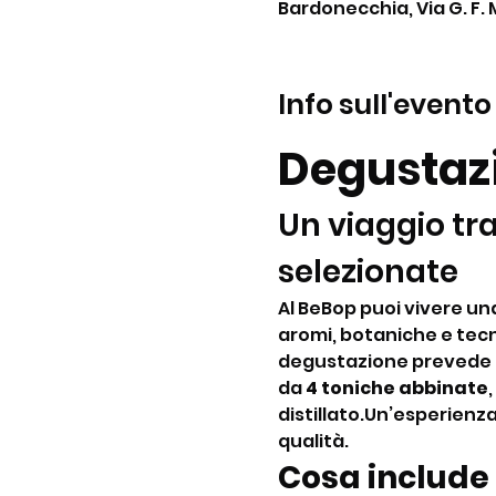
Bardonecchia, Via G. F. 
Info sull'evento
Degustazi
Un viaggio tra
selezionate
Al BeBop puoi vivere una 
aromi, botaniche e tecn
degustazione prevede l
da 
4 toniche abbinate
distillato.Un’esperienza
qualità.
Cosa include