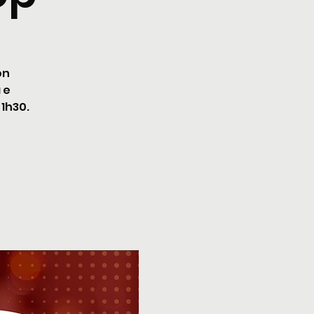
on
 e
 1h30.