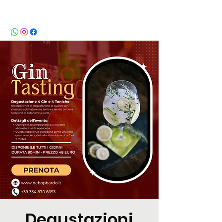
BeBop
Degustazioni