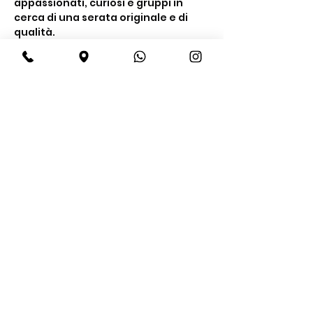
appassionati, curiosi e gruppi in 
cerca di una serata originale e di 
qualità.
Cosa include la 
degustazione
Un’esperienza completa tra gusto e 
conoscenza
Degustazione di 
4 gin premium
Mostra di più
Condividi questo evento