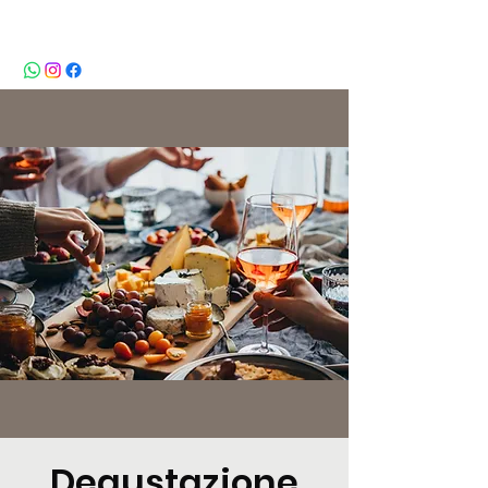
BeBop
Degustazione