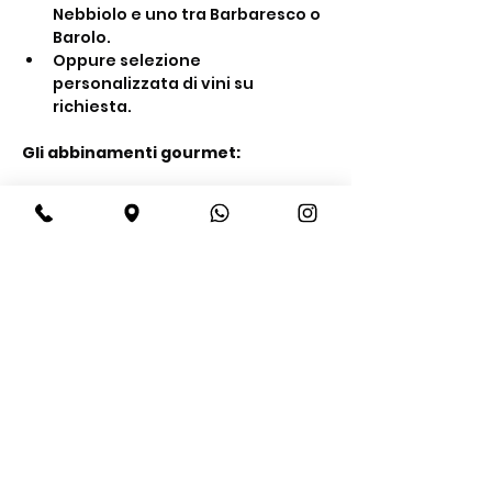
Nebbiolo e uno tra Barbaresco o 
Barolo.
Oppure selezione 
personalizzata di vini su 
richiesta.
Gli abbinamenti gourmet:
Mostra di più
Condividi questo evento
BeBop