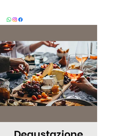
BeBop
Degustazione