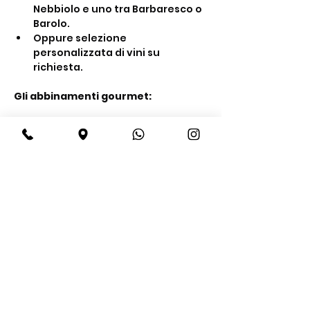
Nebbiolo e uno tra Barbaresco o 
Barolo.
Oppure selezione 
personalizzata di vini su 
richiesta.
Gli abbinamenti gourmet:
Mostra di più
Condividi questo evento
BeBop