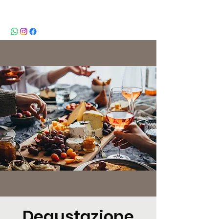
BeBop
Degustazione