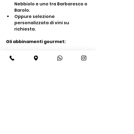
Nebbiolo e uno tra Barbaresco o 
Barolo.
Oppure selezione 
personalizzata di vini su 
richiesta.
Gli abbinamenti gourmet:
Mostra di più
Condividi questo evento
BeBop