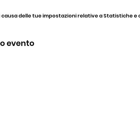
ausa delle tue impostazioni relative a Statistiche e c
to evento
BeBop
Tel:
+39 334 870 6653
Indirizzo: Via Medail 38/A Bardonecchia
Informativa Privacy
©2024 di BeBop