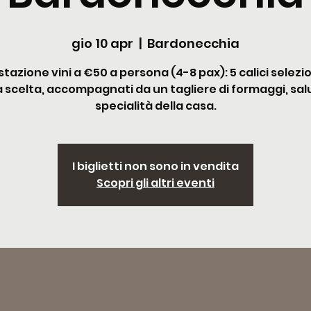
gio 10 apr
  |  
Bardonecchia
tazione vini a €50 a persona (4-8 pax): 5 calici selezio
 a scelta, accompagnati da un tagliere di formaggi, sal
specialità della casa.
I biglietti non sono in vendita
Scopri gli altri eventi