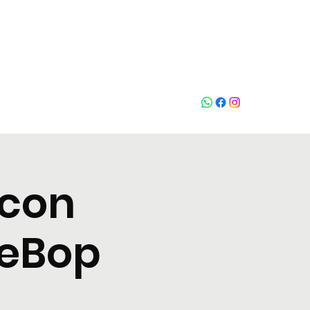
Chiama
 con
 BeBop