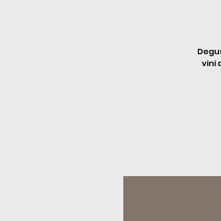
Degus
vini