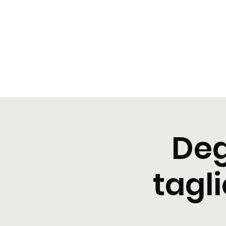
BeBop
Home
Menu
Cene tipiche
Prenota
Degusta
Deg
tagli