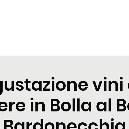
zioni
Cocktail
News
Contattaci
ustazione vini
ere in Bolla al
Bardonecchia