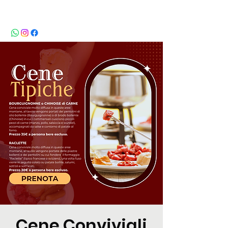
BeBop
Cene Conviviali