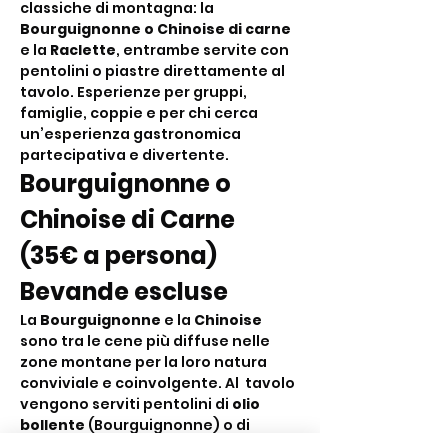
classiche di montagna: la 
Bourguignonne o Chinoise di carne
e la 
Raclette
, entrambe servite con 
pentolini o piastre direttamente al 
tavolo. Esperienze per gruppi, 
famiglie, coppie e per chi cerca 
un’esperienza gastronomica 
partecipativa e divertente.
Bourguignonne o 
Chinoise di Carne 
(35€ a persona) 
Bevande escluse
La 
Bourguignonne
 e la 
Chinoise
sono tra le cene più diffuse nelle 
zone montane per la loro natura 
conviviale e coinvolgente. Al  tavolo 
vengono serviti pentolini di 
olio 
bollente
 (Bourguignonne) o di 
brodo bollente
 (Chinoise) nei quali i 