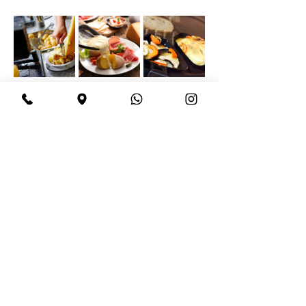
Condividi questo evento
BeBop
Tel:
+39 334 870 6653
Indirizzo: Via Medail 38/A Bardonecchia