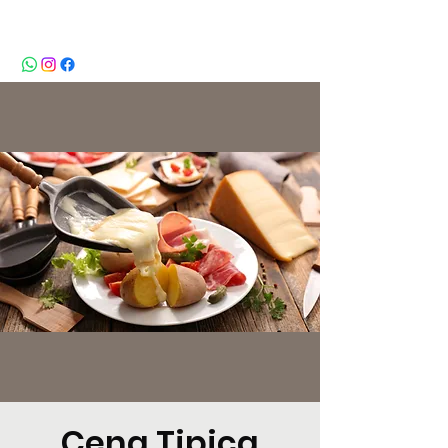
BeBop
Cena Tipica