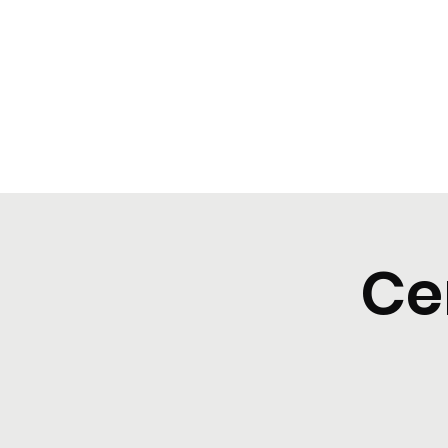
BeBop
Home
Menu
Cene tipiche
Prenota
Degusta
Ce