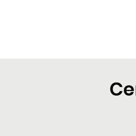
BeBop
Home
Menu
Cene tipiche
Prenota
Degusta
Ce