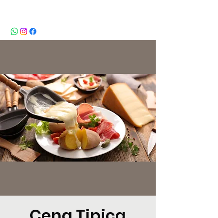
BeBop
Cena Tipica