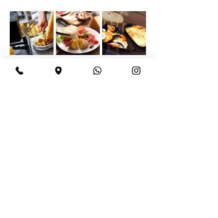
Condividi questo evento
BeBop
Tel:
+39 334 870 6653
Indirizzo: Via Medail 38/A Bardonecchia