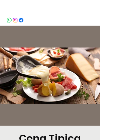
BeBop
Cena Tipica