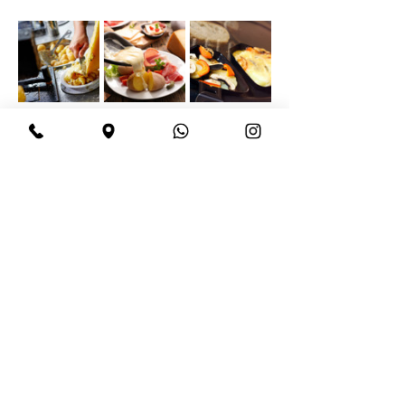
Condividi questo evento
BeBop
Tel:
+39 334 870 6653
Indirizzo: Via Medail 38/A Bardonecchia