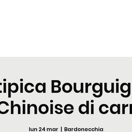
zioni
Cocktail
News
Contattaci
tipica Bourgui
Chinoise di ca
lun 24 mar
  |  
Bardonecchia