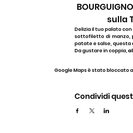
BOURGUIGNONN
sulla
Delizia il tuo palato co
sottofiletto di manzo, 
patate e salse, questa e
Da gustare in coppia, 
al
Google Maps è stato bloccato a c
Condividi ques