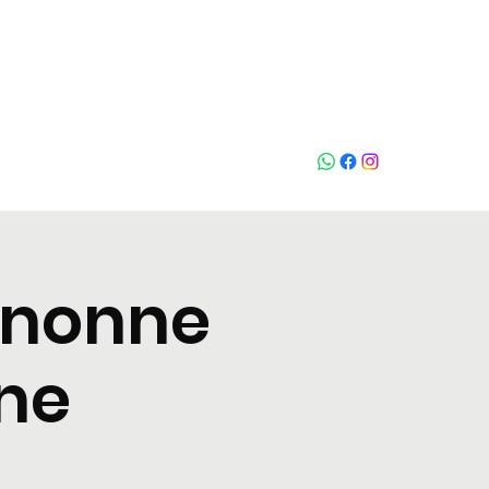
Chiama
gnonne
rne