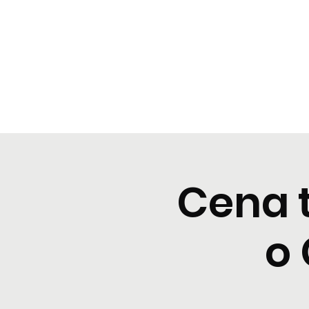
BeBop
Home
Menu
Cene tipiche
Prenota
Degusta
Cena 
o 