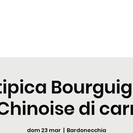
zioni
Cocktail
News
Contattaci
tipica Bourgui
Chinoise di ca
dom 23 mar
  |  
Bardonecchia