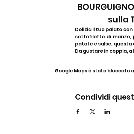
BOURGUIGNONN
sulla
Delizia il tuo palato co
sottofiletto di manzo, 
patate e salse, questa e
Da gustare in coppia, 
al
Google Maps è stato bloccato a c
Condividi ques