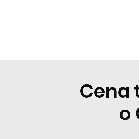
BeBop
Home
Menu
Cene tipiche
Prenota
Degusta
Cena 
o 