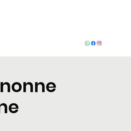
Chiama
gnonne
rne