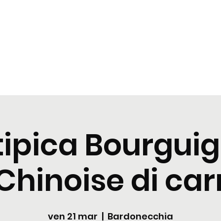
zioni
Cocktail
News
Contattaci
tipica Bourgui
Chinoise di ca
ven 21 mar
  |  
Bardonecchia