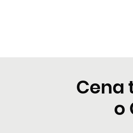
BeBop
Home
Menu
Cene tipiche
Prenota
Degusta
Cena 
o 