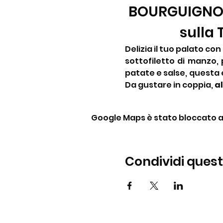
BOURGUIGNONN
sulla
Delizia il tuo palato co
sottofiletto di manzo, 
patate e salse, questa e
Da gustare in coppia, 
al
Google Maps è stato bloccato a c
Condividi ques