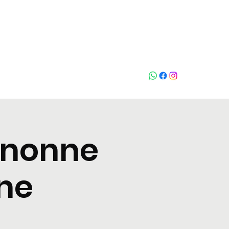
Chiama
gnonne
rne