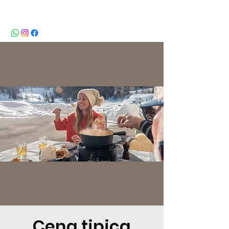
BeBop
Cena tipica