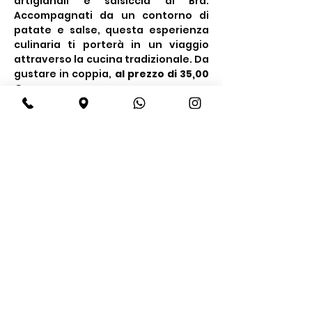
artigianali e salsiccia di Bra. 
Accompagnati da un contorno di 
patate e salse, questa esperienza 
culinaria ti porterà in un viaggio 
attraverso la cucina tradizionale. Da 
gustare in coppia, 
al prezzo di 35,00 
€ a persona.
Condividi questo evento
BeBop
Tel:
+39 334 870 6653
Indirizzo: Via Medail 38/A Bardonecchia