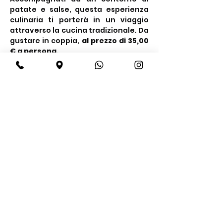
patate e salse, questa esperienza 
culinaria ti porterà in un viaggio 
attraverso la cucina tradizionale. Da 
gustare in coppia, 
al prezzo di 35,00 
€ a persona.
Condividi questo evento
BeBop
Tel:
+39 334 870 6653
Indirizzo: Via Medail 38/A Bardonecchia