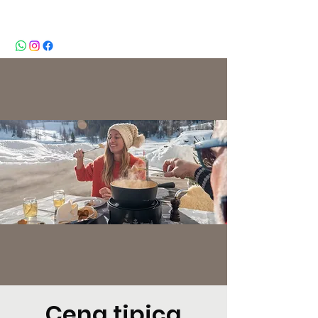
BeBop
Cena tipica