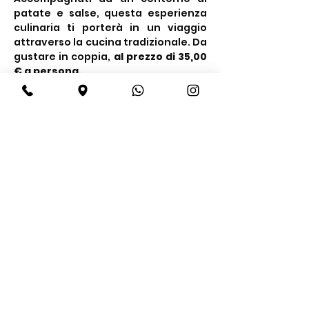
patate e salse, questa esperienza 
culinaria ti porterà in un viaggio 
attraverso la cucina tradizionale. Da 
gustare in coppia, 
al prezzo di 35,00 
€ a persona.
Condividi questo evento
BeBop
Tel:
+39 334 870 6653
Indirizzo: Via Medail 38/A Bardonecchia