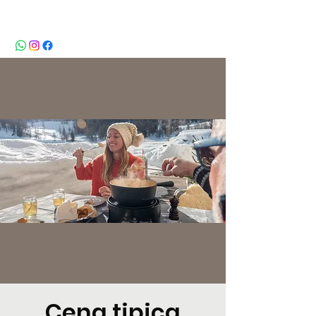
BeBop
Cena tipica