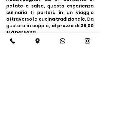
patate e salse, questa esperienza 
culinaria ti porterà in un viaggio 
attraverso la cucina tradizionale. Da 
gustare in coppia, 
al prezzo di 35,00 
€ a persona.
Condividi questo evento
BeBop
Tel:
+39 334 870 6653
Indirizzo: Via Medail 38/A Bardonecchia