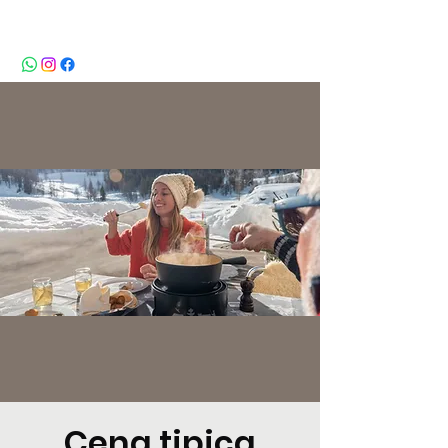
BeBop
Cena tipica