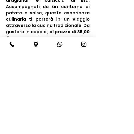
artigianali e salsiccia di Bra. 
Accompagnati da un contorno di 
patate e salse, questa esperienza 
culinaria ti porterà in un viaggio 
attraverso la cucina tradizionale. Da 
gustare in coppia, 
al prezzo di 35,00 
€ a persona.
Condividi questo evento
BeBop
Tel:
+39 334 870 6653
Indirizzo: Via Medail 38/A Bardonecchia