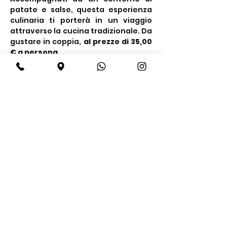
patate e salse, questa esperienza 
culinaria ti porterà in un viaggio 
attraverso la cucina tradizionale. Da 
gustare in coppia, 
al prezzo di 35,00 
€ a persona.
Condividi questo evento
BeBop
Tel:
+39 334 870 6653
Indirizzo: Via Medail 38/A Bardonecchia