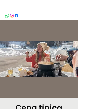
BeBop
Cena tipica