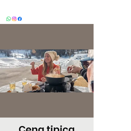
BeBop
Cena tipica