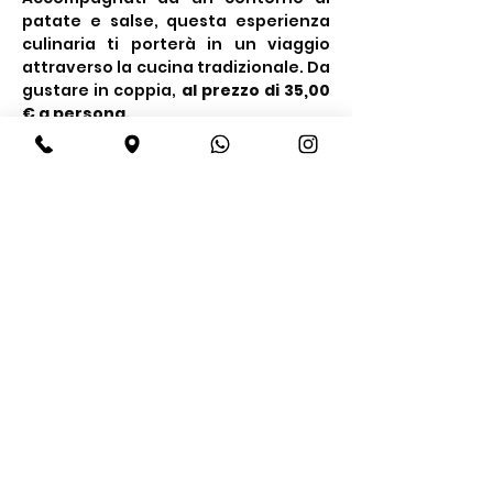
patate e salse, questa esperienza 
culinaria ti porterà in un viaggio 
attraverso la cucina tradizionale. Da 
gustare in coppia, 
al prezzo di 35,00 
€ a persona.
Condividi questo evento
BeBop
Tel:
+39 334 870 6653
Indirizzo: Via Medail 38/A Bardonecchia