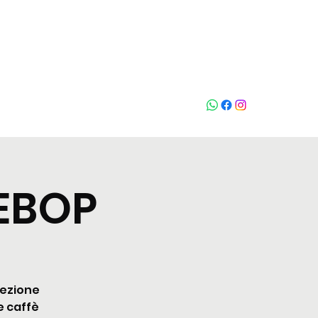
Chiama
BEBOP
lezione
e caffè