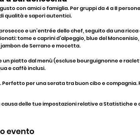
gusto con amici o famiglia. Per gruppi da 4 a 8 person
 qualità e sapori autentici.
di prosecco e un’entrée dello chef, seguito da una ricca
onati: tome e caprini d’alpeggio, blue del Moncenisio, t
, jambon de Serrano e mocetta.
re un piatto dal menù (escluse bourguignonne e raclet
ua e caffè inclusi.
a. Perfetto per una serata tra buon cibo e compagnia. 
ausa delle tue impostazioni relative a Statistiche e c
to evento