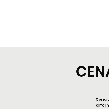
BeBop
Home
Menu
Cene tipiche
Prenota
Degusta
CENA
Cena d
di for