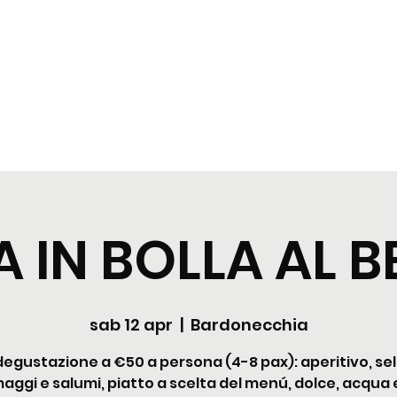
zioni
Cocktail
News
Contattaci
 IN BOLLA AL 
sab 12 apr
  |  
Bardonecchia
egustazione a €50 a persona (4-8 pax): aperitivo, se
maggi e salumi, piatto a scelta del menú, dolce, acqua 