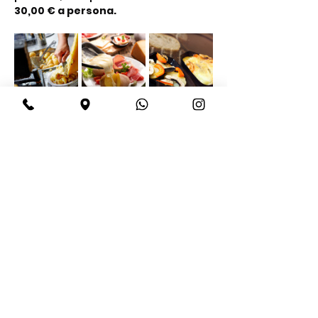
30,00 € a persona.
Share this event
BeBop
Tel:
+39 334 870 6653