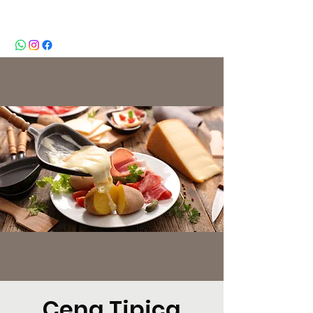
BeBop
Cena Tipica